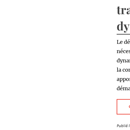
tr
dy
Le d
néce
dynam
la c
appor
déma
Publié 