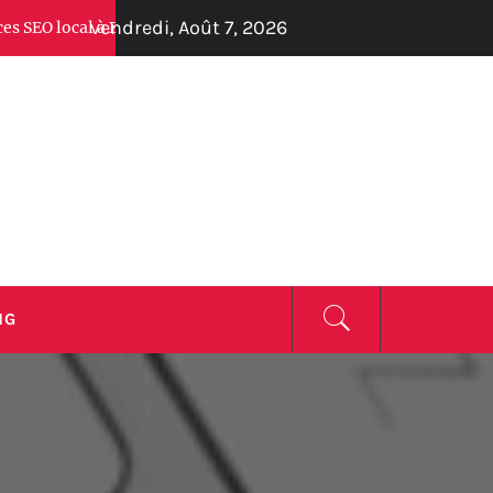
vendredi, Août 7, 2026
 à Biarritz en 2026 : Découvrez Guilhem Arregle et ses concurrent
ZINE
NG