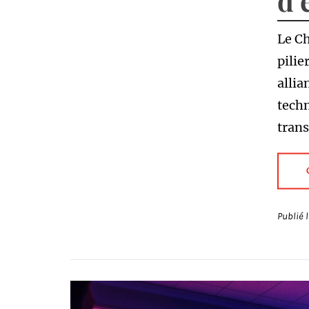
d’
Le Ch
pilie
allia
tech
trans
Publié 