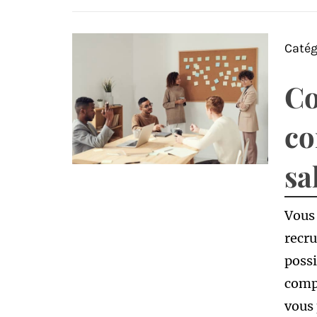
Catég
Co
co
sa
Vous 
recru
possi
compé
vous 