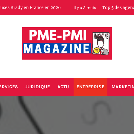
en France en 2026
Top 5 des agences SEO local
Il y a 2 mois
PMIMAGA
Votre magazine business entreprise
ERVICES
JURIDIQUE
ACTU
ENTREPRISE
MARKETI