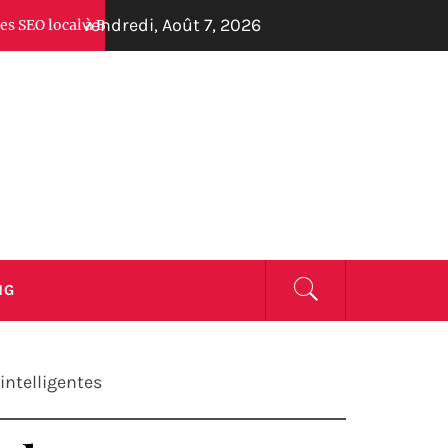
vendredi, Août 7, 2026
à Biarritz en 2026 : Découvrez Guilhem Arregle et ses concurrent
ZINE
NG
intelligentes