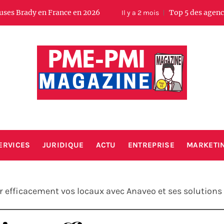
n France en 2026
Top 5 des agences SEO local 
Il y a 2 mois
PMIMAGA
Votre magazine business entreprise
ERVICES
JURIDIQUE
ACTU
ENTREPRISE
MARKETI
efficacement vos locaux avec Anaveo et ses solutions 