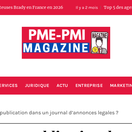
y en France en 2026
Top 5 des agences SEO loc
Il y a 2 mois
PMIMAGA
Votre magazine business entreprise
ERVICES
JURIDIQUE
ACTU
ENTREPRISE
MARKETI
ublication dans un journal d’annonces legales ?