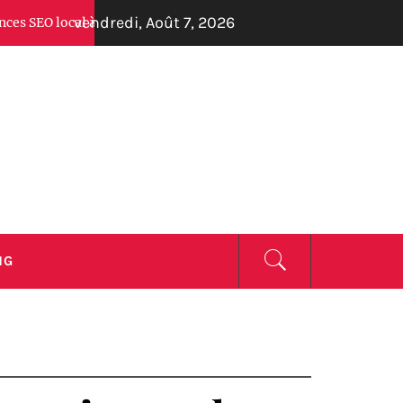
vendredi, Août 7, 2026
al à Biarritz en 2026 : Découvrez Guilhem Arregle et ses concurr
ZINE
NG