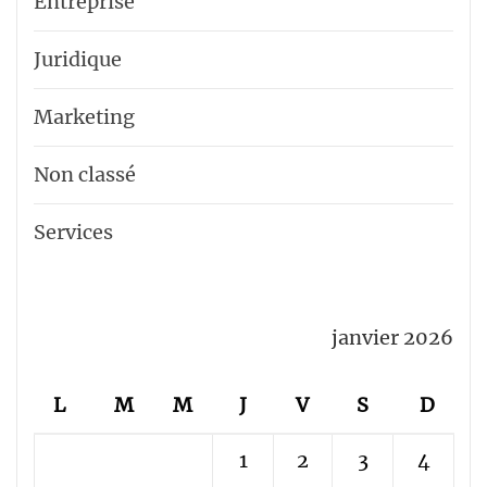
Entreprise
Juridique
Marketing
Non classé
Services
janvier 2026
L
M
M
J
V
S
D
1
2
3
4